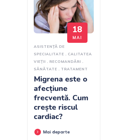
18
MAI
ASISTENȚĂ DE
SPECIALITATE
.
CALITATEA
VIEȚII
.
RECOMANDĂRI
.
SĂNĂTATE
.
TRATAMENT
Migrena este o
afecțiune
frecventă. Cum
crește riscul
cardiac?
Mai departe