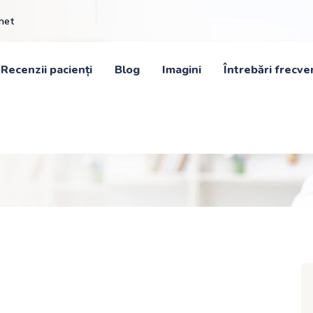
inet
Recenzii pacienți
Blog
Imagini
Întrebări frecve