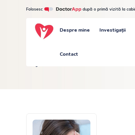
Skip
Folosesc
după o primă vizită la cab
to
content
Despre mine
Investigații
Contact
Tag: infarct