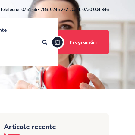
Telefoane: 0751 667 788, 0245 222 203/4, 0730 004 946
nte
Programări
Articole recente