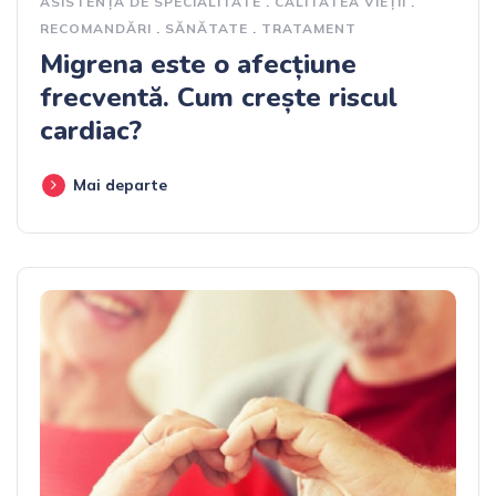
ASISTENȚĂ DE SPECIALITATE
.
CALITATEA VIEȚII
.
RECOMANDĂRI
.
SĂNĂTATE
.
TRATAMENT
Migrena este o afecțiune
frecventă. Cum crește riscul
cardiac?
Mai departe