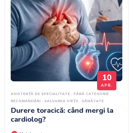
10
APR.
ASISTENȚĂ DE SPECIALITATE
.
FĂRĂ CATEGORIE
.
RECOMANDĂRI
.
SALVAREA VIEȚII
.
SĂNĂTATE
Durere toracică: când mergi la
cardiolog?