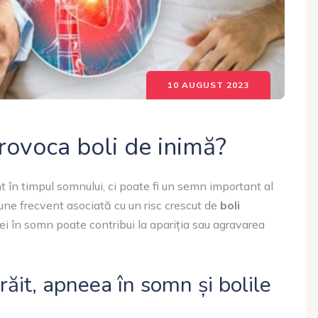
10 AUGUST 2023
provoca boli de inimă?
 în timpul somnului, ci poate fi un semn important al
iune frecvent asociată cu un risc crescut de
boli
eei în somn poate contribui la apariția sau agravarea
răit, apneea în somn și bolile