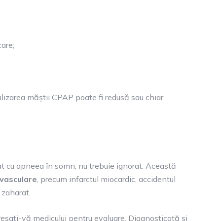
care;
tilizarea măștii CPAP poate fi redusă sau chiar
at cu apneea în somn, nu trebuie ignorat. Această
ovasculare
, precum infarctul miocardic, accidentul
 zaharat.
dresați-vă medicului pentru evaluare. Diagnosticată și