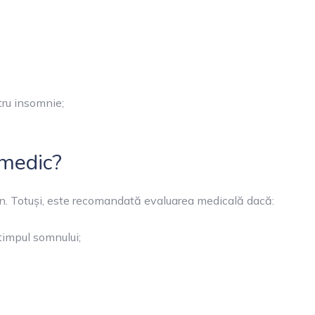
tru insomnie;
 medic?
. Totuși, este recomandată evaluarea medicală dacă:
timpul somnului;