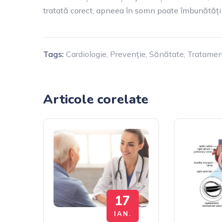
tratată corect, apneea în somn poate îmbunătăți
Tags:
Cardiologie
,
Prevenție
,
Sănătate
,
Tratamen
Articole corelate
17
IAN.