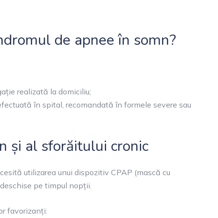
indromul de apnee în somn?
ație realizată la domiciliu;
fectuată în spital, recomandată în formele severe sau
și al sforăitului cronic
esită utilizarea unui dispozitiv CPAP (mască cu
 deschise pe timpul nopții.
r favorizanți: