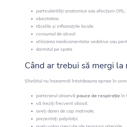
particularități anatomice sau afecțiuni ORL;
obezitatea;
răcelile și inflamațiile locale;
consumul de alcool;
utilizarea medicamentelor sedative sau pen
dormitul pe spate.
Când ar trebui să mergi la
Sforăitul nu înseamnă întotdeauna apnee în somn
partenerul observă
pauze de respirație
în 
vă treziți frecvent obosit;
aveți dureri de cap matinale;
prezentați palpitații;
aveți valori crescute ale tensiunii arteriale;