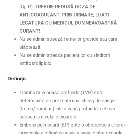
(Gp P),
TREBUIE REDUSĂ DOZA DE
ANTICOAGULANT. PRIN URMARE, LUAȚI
LEGATURA CU MEDICUL DUMNEAVOASTRĂ
CURANT!
Nu se administrează femeilor gravide sau care
alăptează.
Nu se administrează pacienților cu sindrom
antifosfolipidic.
Definiții:
Tromboza venoasă profundă (TVP) este
determinată de prezența unui cheag de sânge
(tromb/trombus) într-o venă profundă, cel mai
adesea la nivelul picioarele.
Embolia pulmonară (EP) este o obstrucție a arterei
principale a plămânului sau a uneia dintre ramurile