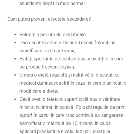
abundente decât în mod normal.
Cum puteți preveni efectele secundare?
Folosiți o periuță de dinți moale,
Dacă sunteți sensibil la aerul uscat, folosiți un
umidificator în timpul iernii,
Evitați sporturile de contact sau activitățile în care
se produc frecvent leziuni,
Urmați o dietă regulată și nutritivă și discutați cu
medicul dumneavoastră în cazul în care planificați o
modificare a dietei,
Dacă aveți o tăietură superficială sau o vânătaie
minoră, nu intrați in panică! Folosiți regulile de prim
ajutor! În cazul în care rana continuă să sângereze
semnificativ, mai mult de 10 minute, în ciuda
aplicării presiunii la nivelul leziunii, sunați la