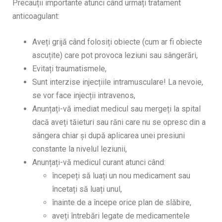
Precauții importante atunci când urmați tratament
anticoagulant:
Aveți grijă când folosiți obiecte (cum ar fi obiecte
ascuțite) care pot provoca leziuni sau sângerări,
Evitați traumatismele,
Sunt interzise injecțiile intramusculare! La nevoie,
se vor face injecții intravenos,
Anunțați-vă imediat medicul sau mergeți la spital
dacă aveți tăieturi sau răni care nu se opresc din a
sângera chiar și după aplicarea unei presiuni
constante la nivelul leziunii,
Anunțați-vă medicul curant atunci când:
începeți să luați un nou medicament sau
încetați să luați unul,
înainte de a începe orice plan de slăbire,
aveți întrebări legate de medicamentele