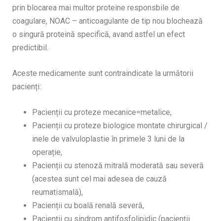
prin blocarea mai multor proteine responsbile de
coagulare, NOAC – anticoagulante de tip nou blochează
o singură proteină specifică, avand astfel un efect
predictibil.
Aceste medicamente sunt contraindicate la următorii
pacienți:
Pacienții cu proteze mecanice=metalice,
Pacienții cu proteze biologice montate chirurgical /
inele de valvuloplastie în primele 3 luni de la
operație,
Pacienții cu stenoză mitrală moderată sau severă
(acestea sunt cel mai adesea de cauză
reumatismală),
Pacienții cu boală renală severă,
Pacienții cu sindrom antifosfolipidic (pacienții