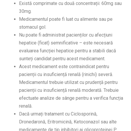
Există comprimate cu două concentrații: 60mg sau
30mg.
Medicamentul poate fi luat cu alimente sau pe
stomacul gol.
Nu poate fi administrat pacienților cu afecțiuni
hepatice (ficat) semnificative – este necesară
evaluarea funcției hepatice pentru a stabili dacă
sunteți candidat pentru acest medicament.
Acest medicament este contraindicat pentru
pacienții cu insuficiență renală (rinichi) severă.
Medicamentul trebuie utilizat cu prudență pentru
pacienții cu insuficiență renală moderată. Trebuie
efectuate analize de sânge pentru a verifica funcția
renală.
Dacă urmați tratament cu Ciclosporină,
Dronedaronă, Eritromicină, Ketoconazol sau alte
medicamente de tip inhibitori ai glicoproteinei P