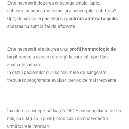
Este necesară dozarea anticoagulantului lupic,
anticorpilor anticardiolipinici și a anticorpilor anti-beta2
Gp1, deoarece la pacienții cu
sindrom antifosfolipidic
acestea nu sunt la fel de eficiente.
Este necesară efectuarea unui
profil hematologic de
bază
pentru a avea o referință la care să raportăm
analizele viitoare.
In cazul pacienților cu risc mai mare de sângerare
trebuiesc programate evaluări periodice mai frecvente.
Înainte de a începe să luați NOAC – anticoagulante de tip
nou, nu uitați să îi puneți medicului dumneavoastră
următoarele întrebări: