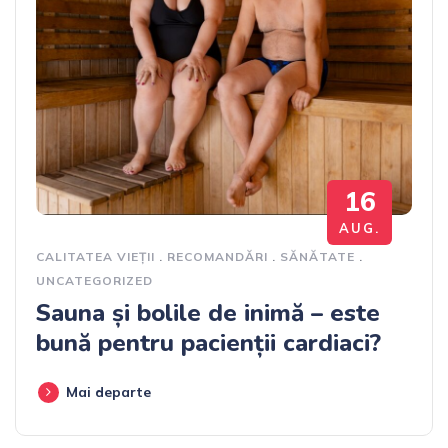
16
AUG.
CALITATEA VIEȚII
.
RECOMANDĂRI
.
SĂNĂTATE
.
UNCATEGORIZED
Sauna și bolile de inimă – este
bună pentru pacienții cardiaci?
Mai departe