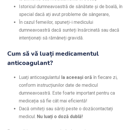
Istoricul dumneavoastră de sănătate și de boală, în
special dacă ați avut probleme de sângerare,
În cazul femeilor, spuneți-i medicului
dumneavoastră dacă sunteți însărcinată sau dacă
intenționați să rămâneți gravidă.
Cum să vă luați medicamentul
anticoagulant?
Luați anticoagulantul
la aceeași oră
în fiecare zi,
conform instrucțiunilor date de medicul
dumneavoastră. Este foarte important pentru ca
medicația să fie cât mai eficientă!
Dacă omiteți sau săriți peste o dozăcontactați
medicul.
Nu luați o doză dublă!