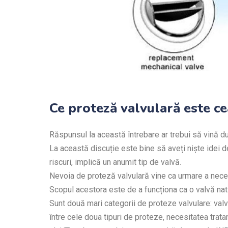
Ce proteză valvulară este ce
Răspunsul la această întrebare ar trebui să vină 
La această discuție este bine să aveți niște idei d
riscuri, implică un anumit tip de valvă.
Nevoia de proteză valvulară vine ca urmare a necesit
Scopul acestora este de a funcționa ca o valvă na
Sunt două mari categorii de proteze valvulare: val
între cele doua tipuri de proteze, necesitatea trat