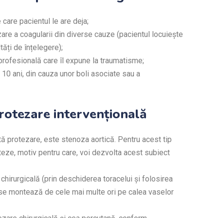
care pacientul le are deja;
zare a coagularii din diverse cauze (pacientul locuiește
tăți de înțelegere);
 profesională care îl expune la traumatisme;
10 ani, din cauza unor boli asociate sau a
protezare intervențională
ă protezare, este stenoza aortică. Pentru acest tip
teze, motiv pentru care, voi dezvolta acest subiect
irurgicală (prin deschiderea toracelui și folosirea
(se montează de cele mai multe ori pe calea vaselor