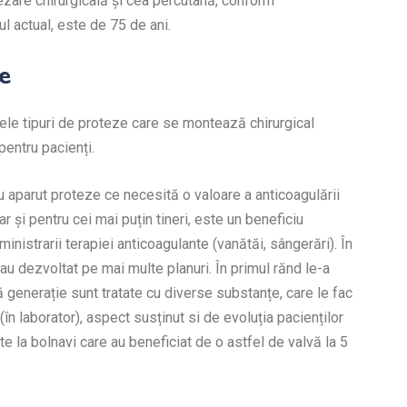
ezare chirurgicală și cea percutană, conform
l actual, este de 75 de ani.
e
ele tipuri de proteze care se montează chirurgical
pentru pacienți.
i au aparut proteze ce necesită o valoare a anticoagulării
 dar și pentru cei mai puțin tineri, este un beneficiu
ministrarii terapiei anticoagulante (vanătăi, sângerări).
În
-au dezvoltat pe mai multe planuri.
În primul rănd le-a
ă generație sunt tratate cu
diverse substanțe, care le fac
(în laborator),
aspect susținut si de evoluția pacienților
ate la
bolnavi care au beneficiat de o astfel de valvă la 5