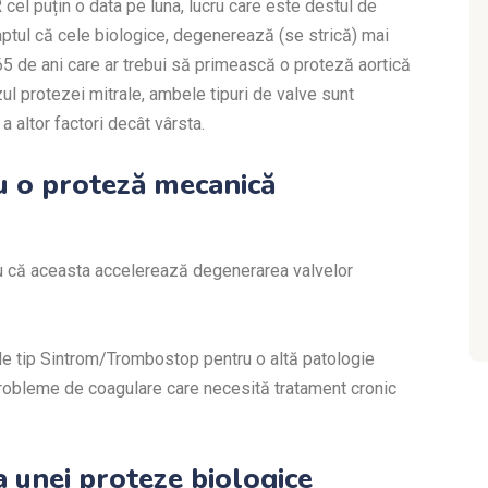
cel puțin o data pe luna, lucru care este destul de
 faptul că cele biologice, degenerează (se strică) mai
 65 de ani care ar trebui să primească o proteză aortică
azul protezei mitrale, ambele tipuri de valve sunt
a altor factori decât vârsta.
ru o proteză mecanică
ru că aceasta accelerează degenerarea valvelor
 de tip Sintrom/Trombostop pentru o altă patologie
probleme de coagulare care necesită tratament cronic
a unei proteze biologice