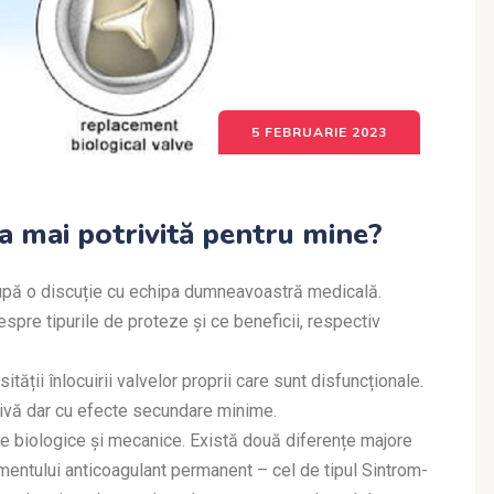
5 FEBRUARIE 2023
a mai potrivită pentru mine?
după o discuție cu echipa dumneavoastră medicală.
espre tipurile de proteze și ce beneficii, respectiv
ății înlocuirii valvelor proprii care sunt disfuncționale.
tivă dar cu efecte secundare minime.
ve biologice și mecanice. Există două diferențe majore
amentului anticoagulant permanent – cel de tipul Sintrom-