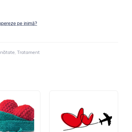
 opereze pe inimă?
nătate
,
Tratament