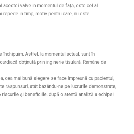
l acestei valve in momentul de față, este cel al
 repede în timp, motiv pentru care, nu este
e închipuim. Astfel, la momentul actual, sunt în
ardiacă obținută prin inginerie tisulară. Ramâne de
ea, cea mai bună alegere se face împreună cu pacientul,
ite răspunsuri, atât bazându-ne pe lucrurile demonstrate,
e riscurile și beneficiile, după o atentă analiză a echipei