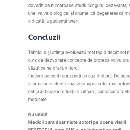
dovedit de numeroase studii. Singurul dezavantaj a
unei valve biologice, și anume, că degenerează mai
indicată la pacienții tineri.
Concluzii
Tehnicile și știința evoluează mai rapid decât noi n
curs de dezvoltare concepte de proteză valvulară c
văzut ce ne oferă viitorul.
Fiecare pacient reprezintă un caz distinct. De ace
în urma unei atente analize asupra celor mai potriv
cât și anticipând situațiile viitoare, cunoscând toat
medicale.
Nu uitați!
Medicii sunt doar niște actori pe scena vieții!