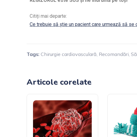
REGIZORUL este SUS și ne îndrumă pe toți!
Citiți mai departe:
Ce trebuie să știe un pacient care urmează să se
Tags:
Chirurgie cardiovasculară
,
Recomandări
,
Să
Articole corelate