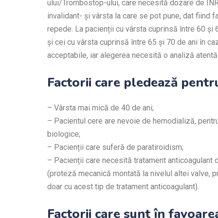
ului/Trombostop-ului, care necesită dozare de INR 
invalidant- și vârsta la care se pot pune, dat fiind
repede. La pacienții cu vârsta cuprinsă între 60 și
și cei cu vârsta cuprinsă între 65 și 70 de ani în c
acceptabile, iar alegerea necesită o analiză atentă 
Factorii care pledează pent
– Vârsta mai mică de 40 de ani;
– Pacientul cere are nevoie de hemodializă, pent
biologice;
– Pacienții care suferă de paratiroidism;
– Pacienții care necesită tratament anticoagulant
(proteză mecanică montată la nivelul altei valve, 
doar cu acest tip de tratament anticoagulant).
Factorii care sunt în favoare