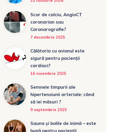
23 ianuarie 2026
Scor de calciu, AngioCT
coronarian sau
Coronarografie?
7 decembrie 2025
Călătoria cu avionul este
sigură pentru pacienții
cardiaci?
16 noiembrie 2025
Semnele timpurii ale
hipertensiunii arteriale: când
să iei măsuri ?
9 septembrie 2025
Sauna și bolile de inimă – este
bună pentru pacienții