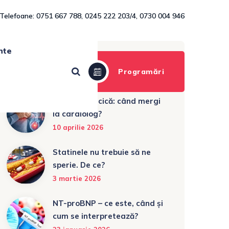
Telefoane: 0751 667 788, 0245 222 203/4, 0730 004 946
nte
Articole recente
Programări
Durere toracică: când mergi
la cardiolog?
10 aprilie 2026
Statinele nu trebuie să ne
sperie. De ce?
3 martie 2026
NT-proBNP – ce este, când și
cum se interpretează?