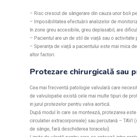
– Risc crescut de sângerare din cauza unor boli pe 
– Imposibilitatea efectuării analizelor de monitori
în zone greu accesibile, greu deplasabil, are dificul
– Pacientul are un de stil de viață sau o activitate
– Speranța de viață a pacientului este mai mica de 
altor factori.
Protezare chirurgicală sau 
Cea mai frecventă patologie valvulară care necesit
de valvulopatie există cele mai multe tipuri de pro
in jurul protezelor pentru valva aortică.
După modul în care se montează, protezarea este ch
circulatiei extracorporeale) sau percutană – TAVI 
de sânge, fară deschiderea toracelui).