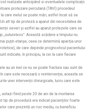
t realizate anticipând si eventualele complicații.
iitoare protezare percutană (TAVI) procedeul
la care inelul se poate mări, astfel încat să se
Un alt tip de proteză a aparut din necesitatea de
ienții severi și astfel au aparut protezele care se
tip „sutureless”. Această scădere a timpului nu
i mai puțin etanșe, ceea ce determină apariția unor
rotetice), de care depinde prognosticul pacientului
t indicate, în principiu, la cei la care fiecare
ele au un inel ce nu se poate fractura sau sunt de
l în care este necesară o reintervenție, aceasta se
rile unei intervenții chirurgicale, lucru care este
, astazi fiind peste 20 de ani de la montarea
st tip de procedură era indicat pacienților foarte
celor care prezintă un risc mediu, cu beneficiu