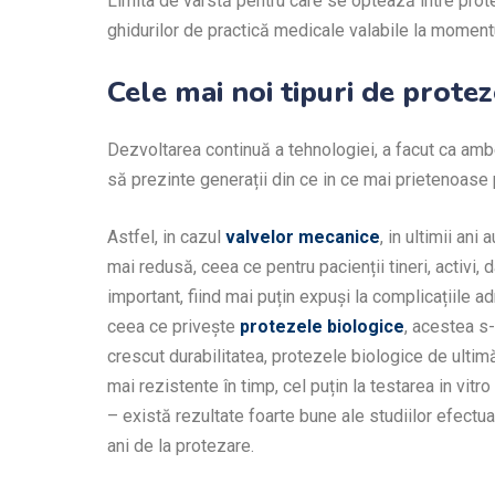
Limita de vârstă pentru care se optează intre prot
ghidurilor de practică medicale valabile la momentu
Cele mai noi tipuri de protez
Dezvoltarea continuă a tehnologiei, a facut ca amb
să prezinte generații din ce in ce mai prietenoase 
Astfel, in cazul
valvelor mecanice
, in ultimii an
mai redusă, ceea ce pentru
pacienții tineri, activi,
important, fiind mai puțin
expuși la complicațiile ad
ceea ce privește
protezele biologice
, acestea s
crescut durabilitatea, protezele biologice de ultim
mai rezistente în timp, cel puțin la testarea in vitro 
– există rezultate foarte bune ale studiilor efectu
ani de la protezare.