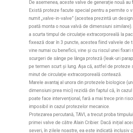
De asemenea, aceste valve de generație nouă au fos
Există proteze facute special pentru a permite o v
numit „valve-in-valve” (acestea prezintă un design 
poată monta o noua valvă de dimensiuni similare). 
a scurta timpul de circulație extracorporeală la pac
fixează doar în 3 puncte, acestea fiind valvele de 
vine numai cu beneficii, vine și cu riscul unei fixar
scurgeri de sânge pe lânga proteză (leak-uri parap
pe termen scurt și lung. Așa că, astfel de proteze sun
minut de circulație extracorporeală contează.
Marele avantaj al unora din protezele biologice (un
dimensiuni prea mici) rezidă din faptul că, în cazu
poate face intervențional, fară a mai trece prin riscu
imposibil in cazul protezelor mecanice.
Protezarea percutană, TAVI, a trecut proba timpului
primei valve de către Alain Cribier. Dacă inițial ace
severi, în zilele noastre, ea este indicată inclusiv 