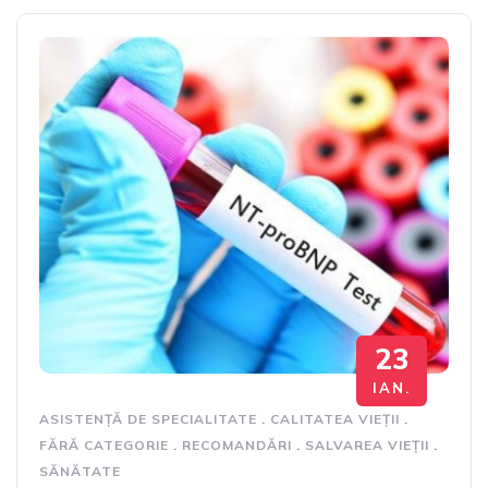
23
IAN.
ASISTENȚĂ DE SPECIALITATE
.
CALITATEA VIEȚII
.
FĂRĂ CATEGORIE
.
RECOMANDĂRI
.
SALVAREA VIEȚII
.
SĂNĂTATE