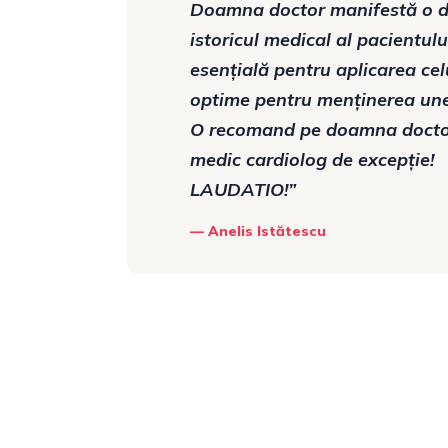
Doamna doctor manifestă o de
istoricul medical al pacientulu
esențială pentru aplicarea cel
optime pentru menținerea unei
O recomand pe doamna doctor c
medic cardiolog de excepție!
LAUDATIO!”
Anelis Istătescu