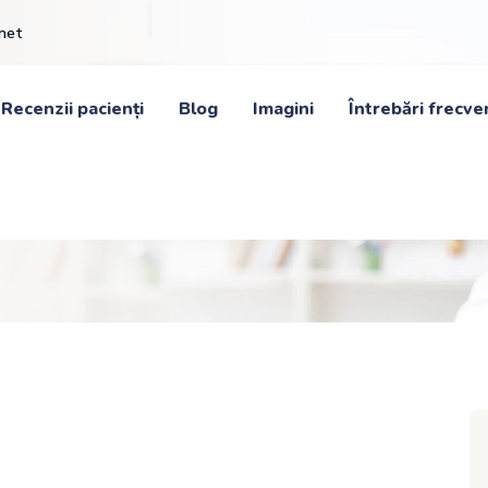
inet
Recenzii pacienți
Blog
Imagini
Întrebări frecve