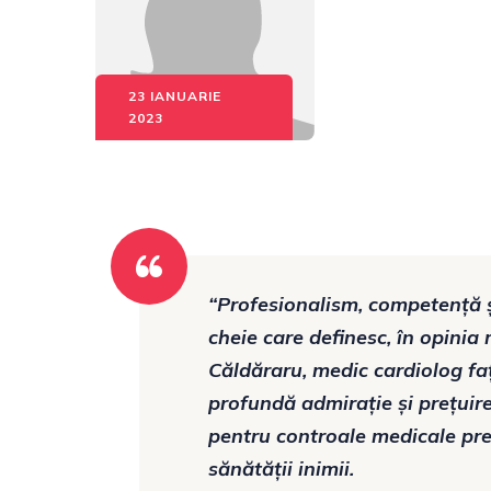
23 IANUARIE
2023
“Profesionalism, competență ș
cheie care definesc, în opinia
Căldăraru, medic cardiolog fa
profundă admirație și prețuire
pentru controale medicale prev
sănătății inimii.