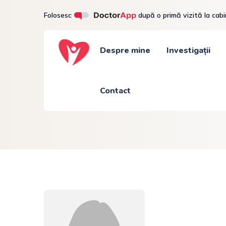
Folosesc
după o primă vizită la cab
Despre mine
Investigații
Contact
Anelis Istrătescu