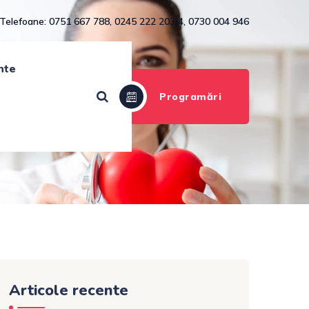
Telefoane: 0751 667 788, 0245 222 203/4, 0730 004 946
nte
Programări
Articole recente